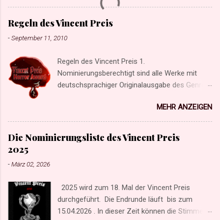
Regeln des Vincent Preis
-
September 11, 2010
Regeln des Vincent Preis 1.
Nominierungsberechtigt sind alle Werke mit
deutschsprachiger Originalausgabe des Genres
Horror und Unheimliche Phantastik. Mystery,
MEHR ANZEIGEN
Psycho-Thriller und artverwandte Varianten der
düsteren Phantastik sind ebenfalls
nominierungsberechtigt. Werke, die
Die Nominierungsliste des Vincent Preis
nachgedruckt werden, und die ursprünglich
2025
erschienen sind, bevor die jeweilige Kategorie
-
März 02, 2026
beim Vincent Preis eingeführt wurden, sind
ebenfalls nominierungsberechtigt. 2. Das
2025 wird zum 18. Mal der Vincent Preis
Erscheinungsjahr ist maßgebend. So ist der
durchgeführt. Die Endrunde läuft bis zum
Gewinner des Vincent Preis 2007 auch 2007
15.04.2026 . In dieser Zeit können die Stimmen
erschienen. Die Wahl ist immer im Folgejahr und