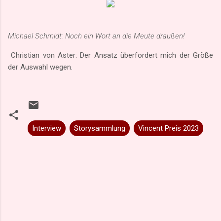
Michael Schmidt: Noch ein Wort an die Meute draußen!
Christian von Aster: Der Ansatz überfordert mich der Größe
der Auswahl wegen.
Interview
Storysammlung
Vincent Preis 2023
K
o
m
m
e