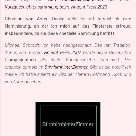
Kurzgeschichtensammlung beim Vincent Preis 2023
.
Christian von Aster: Danke sehr. Es ist tatsächlich eine
Nominierung, an der ich mich auf das Finsterste erfreue.
Insbesondere, da sie diese spezielle Sammlung betrifft.
Michael Schmidt: Ich habe nachgeschaut. Das hat Tradition.
Schon zum ersten
Vincent Preis 2007
wurde deine Geschichte
Plumpaquatsch
als Beste Kurzgeschichte nominiert. Die
erschien damals im
StirnhirnhinterZimmer
. Gibt es die noch? Ich
meine ich hätte zuletzt ein Bild der Herren Hoffmann, Koch und
von Aster gesehen.