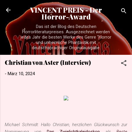
Direkt zum Hauptbereich
VINCENT PREIS - Der
Horror-Award
Das ist der Blog des Deutschen
Horrorliteraturpreises. Ausgezeichnet werden
jedes Jahr die besten Werke des Genre "Horror
und unheimliche Phantastik mit
deutschsprachiger Originalausgabe.
Christian von Aster (Interview)
-
März 10, 2024
Michael Schmidt: Hallo Christian, herzlichen Glückwunsch zur
Nominierung von
Das Zwielichtkaleidoskop
als
Beste