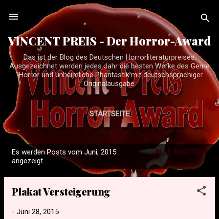
Direkt zum Hauptbereich
VINCENT PREIS - Der Horror-Award
Das ist der Blog des Deutschen Horrorliteraturpreises.
Ausgezeichnet werden jedes Jahr die besten Werke des Genre
"Horror und unheimliche Phantastik mit deutschsprachiger
Originalausgabe.
STARTSEITE
Es werden Posts vom Juni, 2015
ALLE ANZEIGEN
P
angezeigt.
o
s
Plakat Versteigerung
t
s
-
Juni 28, 2015