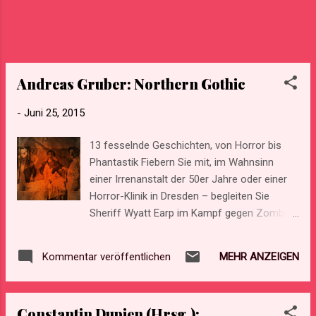
Andreas Gruber: Northern Gothic
-
Juni 25, 2015
13 fesselnde Geschichten, von Horror bis
Phantastik Fiebern Sie mit, im Wahnsinn
einer Irrenanstalt der 50er Jahre oder einer
Horror-Klinik in Dresden – begleiten Sie
Sheriff Wyatt Earp im Kampf gegen Zombies
und blicken Sie in einem verfallenen
Bahnwärterhaus in einen unheimlichen
MEHR ANZEIGEN
Kommentar veröffentlichen
Spiegel. Erfahren Sie, wie man eine tödliche
Liebesnacht mit älteren Damen einfädelt und
mit einem Mikrowellenherd mordet. Was
Constantin Dupien (Hrsg.):
passiert, wenn der Komponist Richard