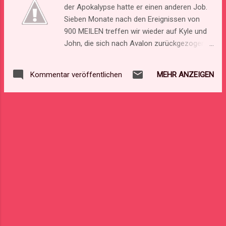
der Apokalypse hatte er einen anderen Job.
vieles mehr. Mängelexemplare: Haunted –
Sieben Monate nach den Ereignissen von
dreizehn illustrierte Spuk- und
900 MEILEN treffen wir wieder auf Kyle und
Geistergeschichten von Tobias Bachmann,
John, die sich nach Avalon zurückgezogen
Markus K. Korb, Vincent Voss, Stefanie
haben. Sie müssen die schützenden Mauern
Maucher, Melanie Ulrike Junge, Fred Ink,
verlassen und sich in die Welt wagen, die von
Benar Leston, Constantin Dupien, Xander
MEHR ANZEIGEN
Kommentar veröffentlichen
den Toten beherrscht wird. Sie müssen
Morus, Melisa Schwermer, Regina Müller,
plündern. Eigentlich sollte es ein
Lisanne Surborg und Christian Sidjani
Routineeinsatz sein, jedoch merken sie
Herausgegeben von Constantin Dupien Mit
schnell, dass Kräfte im Spiel sind, die diese
Lyrik von Merten Mederacke und
Reise alles andere als leicht machen ... Die
Illustrationen von...
Rückkehr nach Avalon wird zu einem
tödlichen Wettlauf gegen die Zeit - durch
eine Welt voller Verrückter, die versessen
darauf sind, ihnen das Letzte zu nehmen,
was ihnen noch geblieben ist: das nackte
Leben. Letztlich muss John herausfinden, ob
er nach den Regeln dieser neuen Welt spielen
will. Einer Welt, in der die meisten Menschen