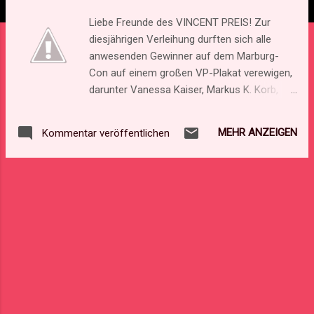
Liebe Freunde des VINCENT PREIS! Zur
diesjährigen Verleihung durften sich alle
anwesenden Gewinner auf dem Marburg-
Con auf einem großen VP-Plakat verewigen,
darunter Vanessa Kaiser, Markus K. Korb,
Thomas Lohwasser und Torsten Scheib.
Dieses tolle Plakat in der Größe von 126 mal
MEHR ANZEIGEN
Kommentar veröffentlichen
92 cm stellen wir nun zur Versteigerung frei.
Das Startgebot liegt bei 5 €, die Auktion läuft
bis zum 12. Juli 2015. Die Gebote sind an die
Mail-Adresse vincent@defms.de zu richten,
das höchste gewinnt. Über das akutelle
Höchstgebot informieren wir regelmäßig.
Viele Glück wünschen Elmar, Markus und Eric
EDIT 24.06.2015: Höchstgebot: 20,00 EUR