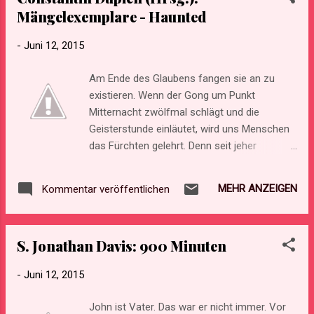
Mängelexemplare - Haunted
Wagner in Paris auf Edgar Allan Poe trifft?
Begleiten Sie Sherlock Holmes und Dr.
-
Juni 12, 2015
Watson bei der Lösung ihres kniffligsten
Falls – oder werden die beiden diesmal
Am Ende des Glaubens fangen sie an zu
scheitern? Bei Andreas Gruber ist alles
existieren. Wenn der Gong um Punkt
möglich! "Grubers Stil ist rasant, komplex
Mitternacht zwölfmal schlägt und die
und sorgt immer wieder für überraschende
Geisterstunde einläutet, wird uns Menschen
Wendungen." - Sebastian Fitzek Links:
das Fürchten gelehrt. Denn seit jeher
http://www.luzifer-verlag.de/
verfolgen Spuk- und Gespenstergeschichten
vornehmlich ein Ziel: dem Leser einen kalten
MEHR ANZEIGEN
Kommentar veröffentlichen
Schauer über den Rücken zu jagen. Die
geheimnisvollen unstofflichen Wesen sind
dazu prädestiniert, Angstzustände
S. Jonathan Davis: 900 Minuten
auszulösen und eine Gänsehaut
hervorzurufen. Dreizehn packende Spuk- und
-
Juni 12, 2015
Geistergeschichten über unheimliche
Erscheinungen, musikliebende Besessene,
John ist Vater. Das war er nicht immer. Vor
düstere Schatten, flüsternde Häuser und