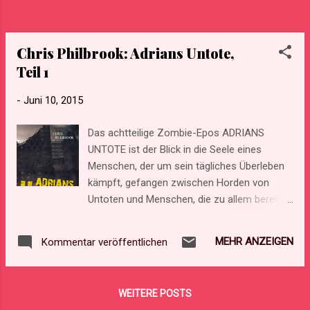
bereit sind, für das eigene Überleben zu
morden. Einer Welt, in der die Menschheit die
eigentliche Plage ist. Wie weit würde ein
Chris Philbrook: Adrians Untote,
Vater gehen...
Teil 1
-
Juni 10, 2015
Das achtteilige Zombie-Epos ADRIANS
UNTOTE ist der Blick in die Seele eines
Menschen, der um sein tägliches Überleben
kämpft, gefangen zwischen Horden von
Untoten und Menschen, die zu allem bereit
sind. Adrian Ring erzählt in kurzen
Tagebucheinträgen von einer Welt, in der das
MEHR ANZEIGEN
Kommentar veröffentlichen
Köpfen eines Zombies noch zu den
geringsten Problemen zählt. Vom Wahnsinn,
der an der nächsten Ecke lauert. Von Rettung
WEITERE POSTS
und Verlust. Von seinem Kater Otis, den er